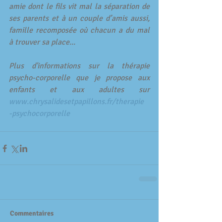
amie dont le fils vit mal la séparation de 
ses parents et à un couple d’amis aussi, 
famille recomposée où chacun a du mal 
à trouver sa place...
Plus d'informations sur la thérapie 
psycho-corporelle que je propose aux 
enfants et aux adultes sur 
www.chrysalidesetpapillons.fr/therapie
-psychocorporelle
Commentaires