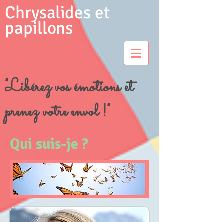
Chrysalides et
papillons
"Libérez vos émotions et
prenez votre envol !"
Qui suis-je ?