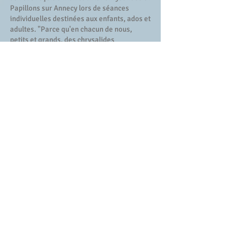
Papillons sur Annecy lors de séances
individuelles destinées aux enfants, ados et
adultes. "Parce qu'en chacun de nous,
petits et grands, des chrysalides
n'attendent qu'une chose… se transformer
en papillons et prendre leur envol !"
Au plaisir de vous rencontrer :-)
Contact : Julie Poussard. Tel :
06 80 45 24
79
. Email :
juliepoussard@hotmail.fr
Julie Poussard
Thérapeute Psycho-
Corporelle
Conférencière
Animatrice d'ateliers