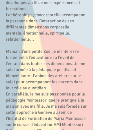
développés au fil de mes expériences et
formations.
La thérapie psychocorporelle accompagne
la personne dans l’interaction de ses
différentes dimensions corporelle,
mentale, émotionnelle, spirituelle,
relationnelle…
Maman d'une petite Zoé, je m'intéresse
fortement à l'éducation et à l'éveil de
l'enfant dans toutes ses dimensions. Je me
suis formée à la pédagogie positive et
bienveillante. J'anime des ateliers sur le
sujet pour accompagner les parents dans
leur rôle au quotidien.
En parallèle, je me suis passionnée pour la
pédagogie Montessori que je pratique à la
maison avec ma fille. Je me suis formée sur
cette approche à Genève au sein de
l'Institut de Formation de Maria Montessori
sur le cursus d'éducateur AMI Montessori