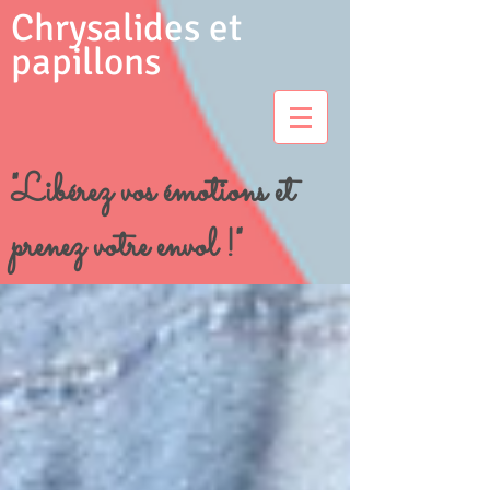
Chrysalides et
papillons
"Libérez vos émotions et
prenez votre envol !"