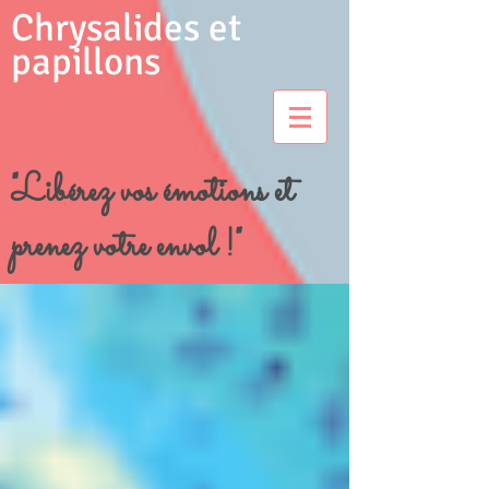
Chrysalides et
papillons
"Libérez vos émotions et
prenez votre envol !"