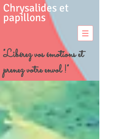
Chrysalides et
papillons
"Libérez vos émotions et
prenez votre envol !"